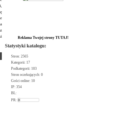
i,
ię
ie
ia
az
ki
Reklama Twojej strony TUTAJ!
Statystyki katalogu:
Stron: 2565
Kategorii: 17
Podkategorii: 103
Stron oczekujących: 0
Gości online: 10
IP: 354
BL:
PR: