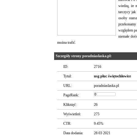
wiedzą, że 
tarczycy jak
osoby stars
przekonamy s
względem pac
niemałe dośw
można trafić.
Szczegóły strony poradniaslaska.pl:
ID:
2716
Tytuł:
usg płuc świętochłowice
URL:
poradniaslaska.pl
PageRank:
Kliknięć:
26
Wyświetleń:
275
CTR:
9.45%
Data dodania:
28 03 2021