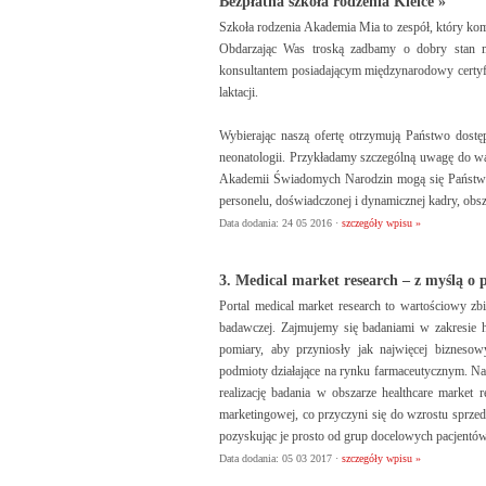
Bezpłatna szkoła rodzenia Kielce »
Szkoła rodzenia Akademia Mia to zespół, który kom
Obdarzając Was troską zadbamy o dobry stan 
konsultantem posiadającym międzynarodowy certyfi
laktacji.
Wybierając naszą ofertę otrzymują Państwo dostę
neonatologii. Przykładamy szczególną uwagę do war
Akademii Świadomych Narodzin mogą się Państwo s
personelu, doświadczonej i dynamicznej kadry, obsz
Data dodania: 24 05 2016 ·
szczegóły wpisu »
3. Medical market research – z myślą o 
Portal medical market research to wartościowy zbi
badawczej. Zajmujemy się badaniami w zakresie he
pomiary, aby przyniosły jak najwięcej biznesow
podmioty działające na rynku farmaceutycznym. Nas
realizację badania w obszarze healthcare mark
marketingowej, co przyczyni się do wzrostu sprze
pozyskując je prosto od grup docelowych pacjentó
Data dodania: 05 03 2017 ·
szczegóły wpisu »