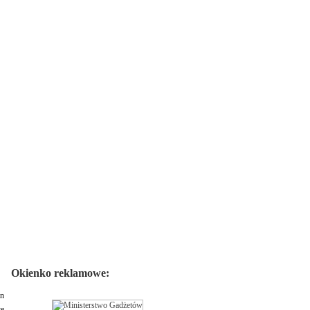
Okienko reklamowe:
an
że