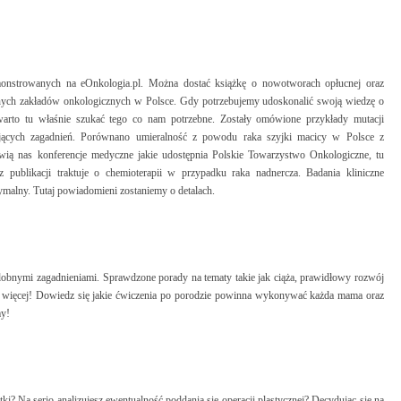
onstrowanych na eOnkologia.pl. Można dostać książkę o nowotworach opłucnej oraz
nych zakładów onkologicznych w Polsce. Gdy potrzebujemy udoskonalić swoją wiedzę o
, warto tu właśnie szukać tego co nam potrzebne. Zostały omówione przykłady mutacji
ujących zagadnień. Porównano umieralność z powodu raka szyjki macicy w Polsce z
awią nas konferencje medyczne jakie udostępnia Polskie Towarzystwo Onkologiczne, tu
 publikacji traktuje o chemioterapii w przypadku raka nadnercza. Badania kliniczne
ptymalny. Tutaj powiadomieni zostaniemy o detalach.
dobnymi zagadnieniami. Sprawdzone porady na tematy takie jak ciąża, prawidłowy rozwój
e więcej! Dowiedz się jakie ćwiczenia po porodzie powinna wykonywać każda mama oraz
my!
i? Na serio analizujesz ewentualność poddania się operacji plastycznej? Decydując się na