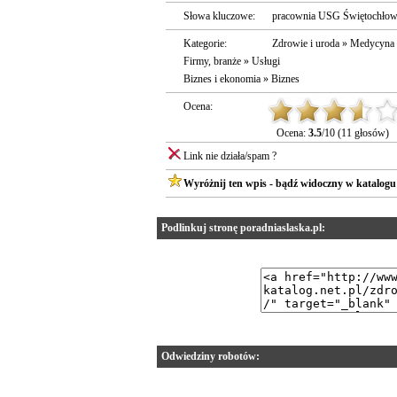
Słowa kluczowe:
pracownia USG Świętochłow
Kategorie:
Zdrowie i uroda
»
Medycyna
Firmy, branże
»
Usługi
Biznes i ekonomia
»
Biznes
Ocena:
Ocena:
3.5
/10 (11 głosów)
Link nie działa/spam ?
Wyróżnij ten wpis - bądź widoczny w katalogu
Podlinkuj stronę poradniaslaska.pl:
Odwiedziny robotów: