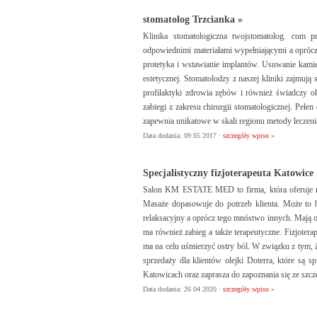
stomatolog Trzcianka »
Klinika stomatologiczna twojstomatolog. com 
odpowiednimi materiałami wypełniającymi a oprócz
protetyka i wstawianie implantów. Usuwanie kami
estetycznej. Stomatolodzy z naszej kliniki zajmują
profilaktyki zdrowia zębów i również świadczy o
zabiegi z zakresu chirurgii stomatologicznej. Pełe
zapewnia unikatowe w skali regionu metody leczen
Data dodania: 09 05 2017 ·
szczegóły wpisu »
Specjalistyczny fizjoterapeuta Katowice 
Salon KM ESTATE MED to firma, która oferuje mas
Masaże dopasowuje do potrzeb klienta. Może to by
relaksacyjny a oprócz tego mnóstwo innych. Mają one
ma również zabieg a także terapeutyczne. Fizjote
ma na celu uśmierzyć ostry ból. W związku z tym,
sprzedaży dla klientów olejki Doterra, które są
Katowicach oraz zaprasza do zapoznania się ze szcz
Data dodania: 26 04 2020 ·
szczegóły wpisu »