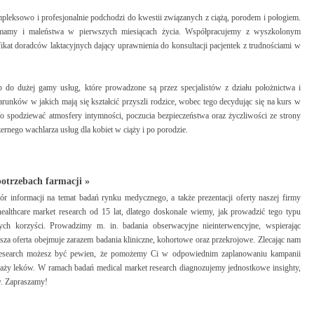
pleksowo i profesjonalnie podchodzi do kwestii związanych z ciążą, porodem i połogiem.
mamy i maleństwa w pierwszych miesiącach życia. Współpracujemy z wyszkolonym
kat doradców laktacyjnych dający uprawnienia do konsultacji pacjentek z trudnościami w
p do dużej gamy usług, które prowadzone są przez specjalistów z działu położnictwa i
unków w jakich mają się kształcić przyszli rodzice, wobec tego decydując się na kurs w
podziewać atmosfery intymności, poczucia bezpieczeństwa oraz życzliwości ze strony
ernego wachlarza usług dla kobiet w ciąży i po porodzie.
potrzebach farmacji »
ór informacji na temat badań rynku medycznego, a także prezentacji oferty naszej firmy
althcare market research od 15 lat, dlatego doskonale wiemy, jak prowadzić tego typu
ych korzyści. Prowadzimy m. in. badania obserwacyjne nieinterwencyjne, wspierając
za oferta obejmuje zarazem badania kliniczne, kohortowe oraz przekrojowe. Zlecając nam
et research możesz być pewien, że pomożemy Ci w odpowiednim zaplanowaniu kampanii
daży leków. W ramach badań medical market research diagnozujemy jednostkowe insighty,
w. Zapraszamy!