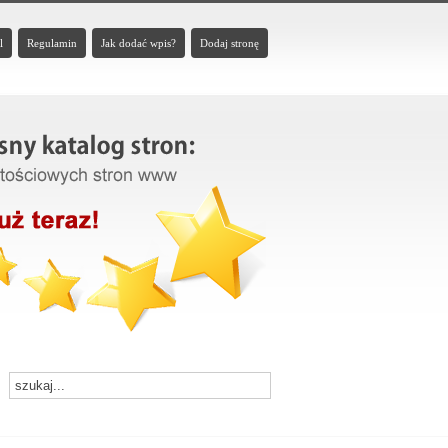
l
Regulamin
Jak dodać wpis?
Dodaj stronę