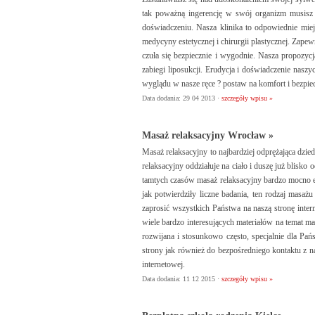
tak poważną ingerencję w swój organizm musisz m
doświadczeniu. Nasza klinika to odpowiednie miej
medycyny estetycznej i chirurgii plastycznej. Za
czuła się bezpiecznie i wygodnie. Nasza propozycj
zabiegi liposukcji. Erudycja i doświadczenie nas
wyglądu w nasze ręce ? postaw na komfort i bezpie
Data dodania: 29 04 2013 ·
szczegóły wpisu »
Masaż relaksacyjny Wrocław »
Masaż relaksacyjny to najbardziej odprężająca dzi
relaksacyjny oddziałuje na ciało i duszę już blisko
tamtych czasów masaż relaksacyjny bardzo mocno e
jak potwierdziły liczne badania, ten rodzaj mas
zaprosić wszystkich Państwa na naszą stronę inter
wiele bardzo interesujących materiałów na temat ma
rozwijana i stosunkowo często, specjalnie dla P
strony jak również do bezpośredniego kontaktu z na
internetowej.
Data dodania: 11 12 2015 ·
szczegóły wpisu »