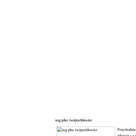
usg płuc świętochłowice
Przychodnia 
zdrowia i o 