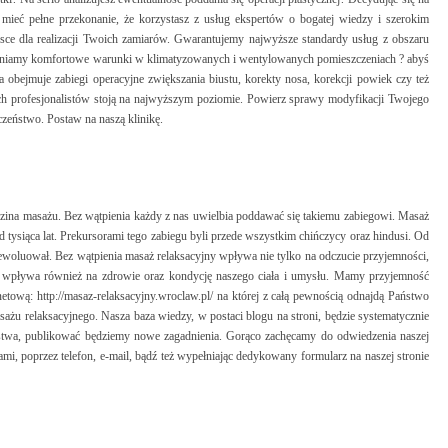
ieć pełne przekonanie, że korzystasz z usług ekspertów o bogatej wiedzy i szerokim
sce dla realizacji Twoich zamiarów. Gwarantujemy najwyższe standardy usług z obszaru
pewniamy komfortowe warunki w klimatyzowanych i wentylowanych pomieszczeniach ? abyś
a obejmuje zabiegi operacyjne zwiększania biustu, korekty nosa, korekcji powiek czy też
zych profesjonalistów stoją na najwyższym poziomie. Powierz sprawy modyfikacji Twojego
czeństwo. Postaw na naszą klinikę.
edzina masażu. Bez wątpienia każdy z nas uwielbia poddawać się takiemu zabiegowi. Masaż
 od tysiąca lat. Prekursorami tego zabiegu byli przede wszystkim chińczycy oraz hindusi. Od
woluował. Bez wątpienia masaż relaksacyjny wpływa nie tylko na odczucie przyjemności,
ażu wpływa również na zdrowie oraz kondycję naszego ciała i umysłu. Mamy przyjemność
netową: http://masaz-relaksacyjny.wroclaw.pl/ na której z całą pewnością odnajdą Państwo
sażu relaksacyjnego. Nasza baza wiedzy, w postaci blogu na stroni, będzie systematycznie
aństwa, publikować będziemy nowe zagadnienia. Gorąco zachęcamy do odwiedzenia naszej
mi, poprzez telefon, e-mail, bądź też wypełniając dedykowany formularz na naszej stronie