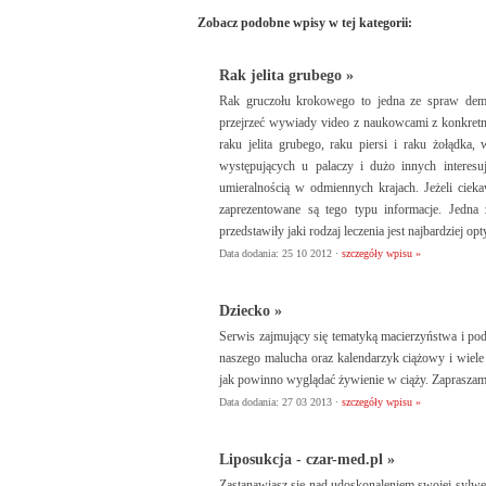
Zobacz podobne wpisy w tej kategorii:
Rak jelita grubego »
Rak gruczołu krokowego to jedna ze spraw dem
przejrzeć wywiady video z naukowcami z konkret
raku jelita grubego, raku piersi i raku żołądka
występujących u palaczy i dużo innych interes
umieralnością w odmiennych krajach. Jeżeli ciek
zaprezentowane są tego typu informacje. Jedna z
przedstawiły jaki rodzaj leczenia jest najbardziej o
Data dodania: 25 10 2012 ·
szczegóły wpisu »
Dziecko »
Serwis zajmujący się tematyką macierzyństwa i po
naszego malucha oraz kalendarzyk ciążowy i wiel
jak powinno wyglądać żywienie w ciąży. Zaprasza
Data dodania: 27 03 2013 ·
szczegóły wpisu »
Liposukcja - czar-med.pl »
Zastanawiasz się nad udoskonaleniem swojej sylwetk