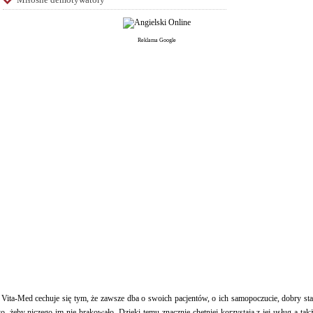
Reklama Google
Vita-Med cechuje się tym, że zawsze dba o swoich pacjentów, o ich samopoczucie, dobry st
to, żeby niczego im nie brakowało. Dzięki temu znacznie chętniej korzystają z jej usług a tak