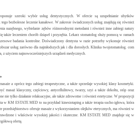
proponuje szeroki wybór usług dentystycznych. W ofercie są uzupełnianie ubytków
 tego bezbolesne leczenie kanałowe. W zakresie świadczonych usług znajdują się również
enia nazębnego, wybielanie zębów różnorodnymi metodami i również inne zabiegi natury
 się także leczeniem chorób dziąseł i przyzębia. Lekarz stomatolog służy pomocą w ramach
kresowe badania kontrolne. Doświadczony dentysta w razie potrzeby wykonuje również
n obszar usług zarówno dla najmłodszych jak i dla dorosłych. Klinika twojstomatolog. com
ia, z użyciem najnowocześniejszych urządzeń medycznych.
»
aże a oprócz tego zabiegi terapeutyczne, a także sprzedaje wysokiej klasy kosmetyki.
ć masaż klasyczny, częściowy, antycellulitowy, twarzy, szyi a także dekoltu, stóp oraz
 nie tylko działanie relaksacyjne, ale także zdrowotne i również estetyczne. W propozycji
rapia w KM ESTATE MED to na przykład kinesiotaping a także terapia sucho-igłowa, która
 że przedsiębiorstwo oferuje masaże z wykorzystaniem olejków eterycznych, ma również w
 sprawdzone i właściwie wysokiej jakości i skuteczne. KM ESTATE MED znajduje się w
egółową ofertą.