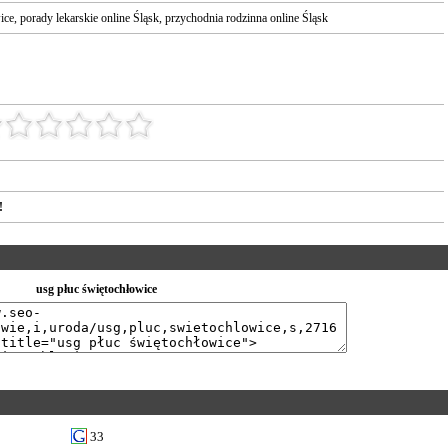
ice
,
porady lekarskie online Śląsk
,
przychodnia rodzinna online Śląsk
!
usg płuc świętochłowice
33