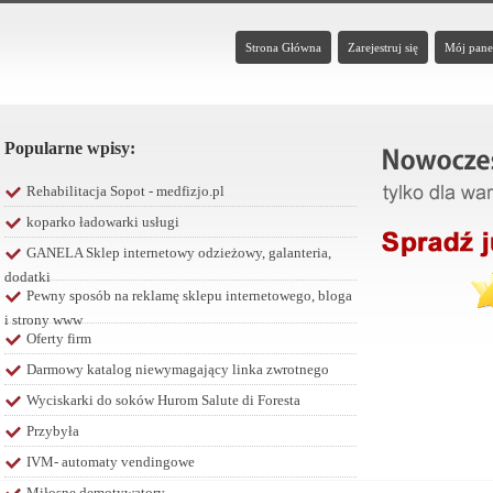
Strona Główna
Zarejestruj się
Mój pane
Popularne wpisy:
Rehabilitacja Sopot - medfizjo.pl
koparko ładowarki usługi
GANELA Sklep internetowy odzieżowy, galanteria,
dodatki
Pewny sposób na reklamę sklepu internetowego, bloga
i strony www
Oferty firm
Darmowy katalog niewymagający linka zwrotnego
Wyciskarki do soków Hurom Salute di Foresta
Przybyła
IVM- automaty vendingowe
Miłosne demotywatory