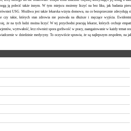
mogą ją polecić także innym. W tym miejscu możemy liczyć na bez liku, jak badania piers
 również USG. Możliwa jest także lekarska wizyta domowa, na co bezsprzecznie zdecydują s
ze czy takie, których stan zdrowia nie pozwala na dłuższe i męczące wyjścia. Ewidentn
ię, że na tych ludzi można liczyć W tej przychodni pracują lekarze, których cechuje empat
jentów, wytrwałość, lecz również spora gorliwość w pracy, zaangażowanie w każdy temat or
iadczenie w dziedzinie medycyny. To oczywiście sprawia, że są najlepszym zespołem, na ja