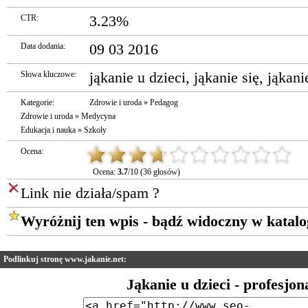
CTR:
3.23%
Data dodania:
09 03 2016
Słowa kluczowe:
jąkanie u dzieci
,
jąkanie się
,
jąkani
Kategorie:
Zdrowie i uroda
»
Pedagog
Zdrowie i uroda
»
Medycyna
Edukacja i nauka
»
Szkoły
Ocena:
Ocena:
3.7
/10 (36 głosów)
Link nie działa/spam ?
Wyróżnij ten wpis - bądź widoczny w katalo
Podlinkuj stronę www.jakanie.net:
Jąkanie u dzieci - profesjo