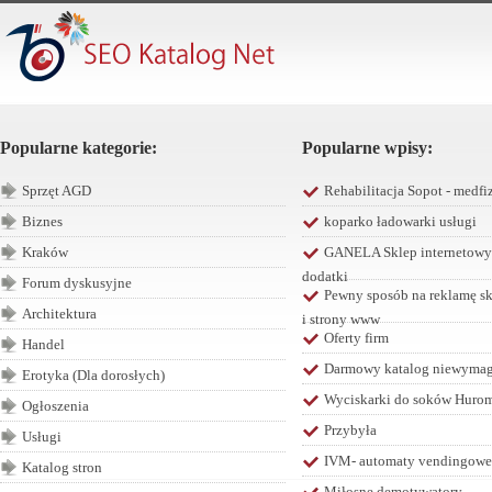
Popularne kategorie:
Popularne wpisy:
Sprzęt AGD
Rehabilitacja Sopot - medfiz
Biznes
koparko ładowarki usługi
Kraków
GANELA Sklep internetowy 
dodatki
Forum dyskusyjne
Pewny sposób na reklamę sk
Architektura
i strony www
Oferty firm
Handel
Darmowy katalog niewymaga
Erotyka (Dla dorosłych)
Wyciskarki do soków Hurom 
Ogłoszenia
Przybyła
Usługi
IVM- automaty vendingowe
Katalog stron
Miłosne demotywatory