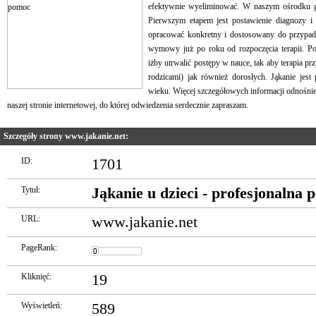
efektywnie wyeliminować. W naszym ośrodku g
Pierwszym etapem jest postawienie diagnozy i
opracować konkretny i dostosowany do przypadku
wymowy już po roku od rozpoczęcia terapii. 
iżby utrwalić postępy w nauce, tak aby terapia pr
rodzicami) jak również dorosłych. Jąkanie je
wieku. Więcej szczegółowych informacji odnośni
naszej stronie internetowej, do której odwiedzenia serdecznie zapraszam.
Szczegóły strony www.jakanie.net:
ID:
1701
Tytuł:
Jąkanie u dzieci - profesjonalna
URL:
www.jakanie.net
PageRank:
Kliknięć:
19
Wyświetleń:
589