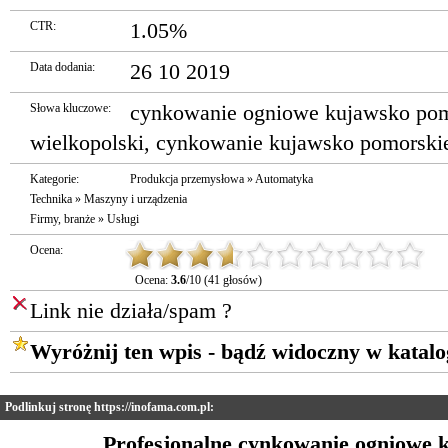
CTR:
1.05%
Data dodania:
26 10 2019
Słowa kluczowe:
cynkowanie ogniowe kujawsko pom
wielkopolski
,
cynkowanie kujawsko pomorski
Kategorie:
Produkcja przemysłowa
»
Automatyka
Technika
»
Maszyny i urządzenia
Firmy, branże
»
Usługi
Ocena:
Ocena:
3.6
/10 (41 głosów)
Link nie działa/spam ?
Wyróżnij ten wpis - bądź widoczny w katalo
Podlinkuj stronę https://inofama.com.pl:
Profesjonalne cynkowanie ogniowe 