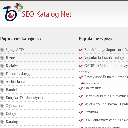
Popularne kategorie:
Popularne wpisy:
Sprzęt AGD
Rehabilitacja Sopot - medfiz
Biznes
koparko ładowarki usługi
Kraków
GANELA Sklep internetowy 
dodatki
Forum dyskusyjne
Pewny sposób na reklamę sk
Architektura
i strony www
Oferty firm
Handel
Darmowy katalog niewymaga
Erotyka (Dla dorosłych)
Wyciskarki do soków Hurom 
Ogłoszenia
Przybyła
Usługi
IVM- automaty vendingowe
Katalog stron
Miłosne demotywatory