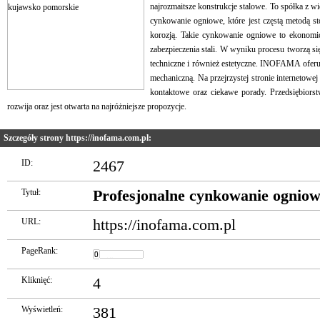
najrozmaitsze konstrukcje stalowe. To spółka z w
cynkowanie ogniowe, które jest częstą metodą s
korozją. Takie cynkowanie ogniowe to ekonomi
zabezpieczenia stali. W wyniku procesu tworzą s
techniczne i również estetyczne. INOFAMA oferuj
mechaniczną. Na przejrzystej stronie internetowe
kontaktowe oraz ciekawe porady. Przedsiębiorstw
rozwija oraz jest otwarta na najróżniejsze propozycje.
Szczegóły strony https://inofama.com.pl:
ID:
2467
Tytuł:
Profesjonalne cynkowanie ognio
URL:
https://inofama.com.pl
PageRank:
Kliknięć:
4
Wyświetleń:
381