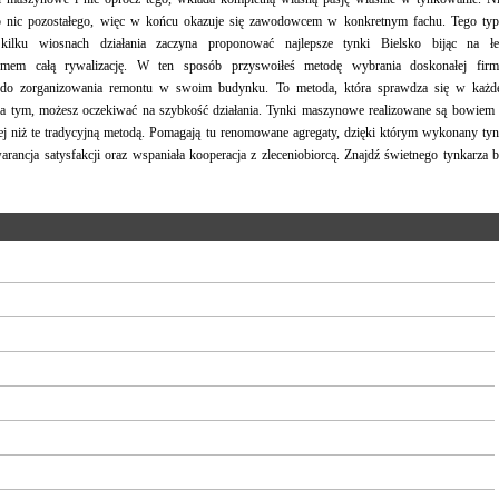
o nic pozostałego, więc w końcu okazuje się zawodowcem w konkretnym fachu. Tego ty
kilku wiosnach działania zaczyna proponować najlepsze tynki Bielsko bijąc na ł
lizmem całą rywalizację. W ten sposób przyswoiłeś metodę wybrania doskonałej fir
 do zorganizowania remontu w swoim budynku. To metoda, która sprawdza się w każd
oza tym, możesz oczekiwać na szybkość działania. Tynki maszynowe realizowane są bowiem
iej niż te tradycyjną metodą. Pomagają tu renomowane agregaty, dzięki którym wykonany ty
arancja satysfakcji oraz wspaniała kooperacja z zleceniobiorcą. Znajdź świetnego tynkarza 