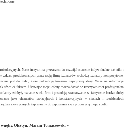
techniczne
izolacyjnych. Nasz instytut na przestrzeni lat rozwijał znacznie indywidualne techniki i
 w zakres produkowanych przez moją firmę izolatorów wchodzą izolatory kompozytowe,
sowana jest do ludzi, które potrzebują towarów najwyższej klasy. Wszelkie informacje
ak również faksem. Używając mojej oferty można dostać w rzeczywistości profesjonalną
zolatory zdobyły uznanie wielu firm i posiadają zastosowanie w faktycznie bardzo dużej
osowanie jako elementów izolacyjnych i konstrukcyjnych w sieciach i rozdzielniach
rządzeń elektrycznych.Zapraszamy do zapoznania się z propozycją mojej spółki.
t wnętrz Olsztyn, Marcin Tomaszewski »