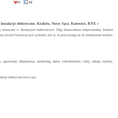
6
44
, instalacje elektryczne, Kraków, Nowy Sącz, Katowice, KNX »
iej stosowane w dzisiejszym budownictwie. Dają domownikom niepowtarzalny komfort
ą również korzyścią tych systemów jest to, że przyczyniają sie do zmniejszenia kosztów
 ogrzewanie, klimatyzacja, monitoring, alarm, wideodomofon, rolety, żaluzje, markizy,
alacje elektryczne nowy sącz