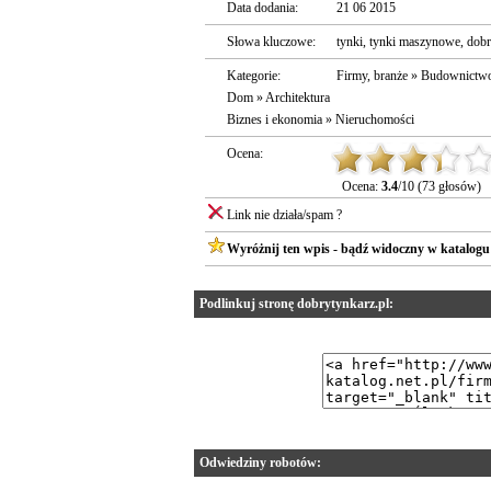
Data dodania:
21 06 2015
Słowa kluczowe:
tynki
,
tynki maszynowe
,
dobr
Kategorie:
Firmy, branże
»
Budownictw
Dom
»
Architektura
Biznes i ekonomia
»
Nieruchomości
Ocena:
Ocena:
3.4
/10 (73 głosów)
Link nie działa/spam ?
Wyróżnij ten wpis - bądź widoczny w katalogu
Podlinkuj stronę dobrytynkarz.pl:
Odwiedziny robotów: