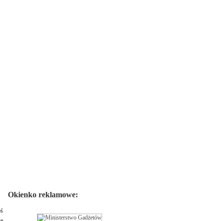
Okienko reklamowe:
oś
ie