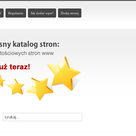
l
Regulamin
Jak dodać wpis?
Dodaj stronę