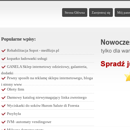
Strona Główna
Zarejestruj się
Mój pane
Popularne wpisy:
Rehabilitacja Sopot - medfizjo.pl
koparko ładowarki usługi
GANELA Sklep internetowy odzieżowy, galanteria,
dodatki
Pewny sposób na reklamę sklepu internetowego, bloga
i strony www
Oferty firm
Darmowy katalog niewymagający linka zwrotnego
Wyciskarki do soków Hurom Salute di Foresta
Przybyła
IVM- automaty vendingowe
Miłosne demotywatory