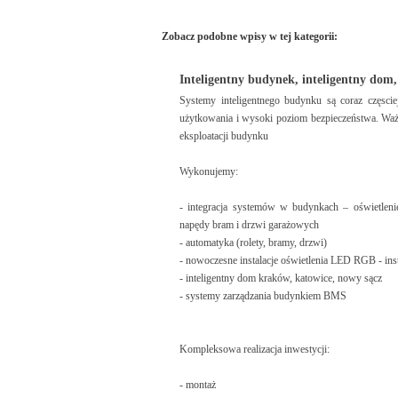
Zobacz podobne wpisy w tej kategorii:
Inteligentny budynek, inteligentny dom
Systemy inteligentnego budynku są coraz częsc
użytkowania i wysoki poziom bezpieczeństwa. Ważn
eksploatacji budynku
Wykonujemy:
- integracja systemów w budynkach – oświetlenie,
napędy bram i drzwi garażowych
- automatyka (rolety, bramy, drzwi)
- nowoczesne instalacje oświetlenia LED RGB - inst
- inteligentny dom kraków, katowice, nowy sącz
- systemy zarządzania budynkiem BMS
Kompleksowa realizacja inwestycji:
- montaż