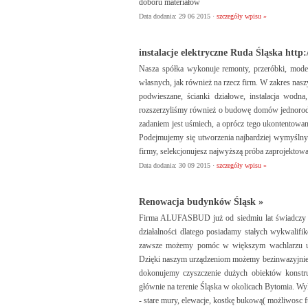
doboru materiałów
Data dodania: 29 06 2015 ·
szczegóły wpisu »
instalacje elektryczne Ruda Śląska http:/
Nasza spółka wykonuje remonty, przeróbki, mode
własnych, jak również na rzecz firm. W zakres nas
podwieszane, ścianki działowe, instalacja wodna
rozszerzyliśmy również o budowę domów jednorod
zadaniem jest uśmiech, a oprócz tego ukontentowan
Podejmujemy się utworzenia najbardziej wymyśln
firmy, selekcjonujesz najwyższą próba zaprojektowa
Data dodania: 30 09 2015 ·
szczegóły wpisu »
Renowacja budynków Śląsk »
Firma ALUFASBUD już od siedmiu lat świadczy usł
działalności dlatego posiadamy stałych wykwalif
zawsze możemy pomóc w większym wachlarzu usł
Dzięki naszym urządzeniom możemy bezinwazyjnie z
dokonujemy czyszczenie dużych obiektów konstru
głównie na terenie Śląska w okolicach Bytomia. W
- stare mury, elewacje, kostkę bukową( możliwosc 