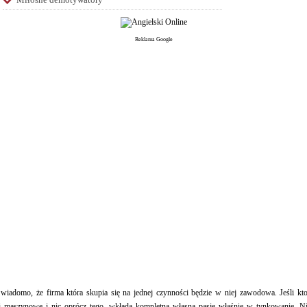
Reklama Google
 wiadomo, że firma która skupia się na jednej czynności będzie w niej zawodowa. Jeśli kt
ki maszynowe i nic oprócz tego, wkłada kompletną własną pasję właśnie w tynkowanie. N