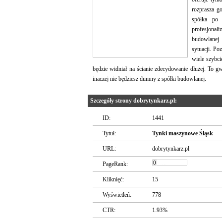
rozprasza g
spółka po 
profesjona
budowlanej
sytuacji. P
wiele szybc
będzie widniał na ścianie zdecydowanie dłużej. To gw
inaczej nie będziesz dumny z spółki budowlanej.
Szczegóły strony dobrytynkarz.pl:
ID:
1441
Tytuł:
Tynki maszynowe Śląsk
URL:
dobrytynkarz.pl
PageRank:
Kliknięć:
15
Wyświetleń:
778
CTR:
1.93%