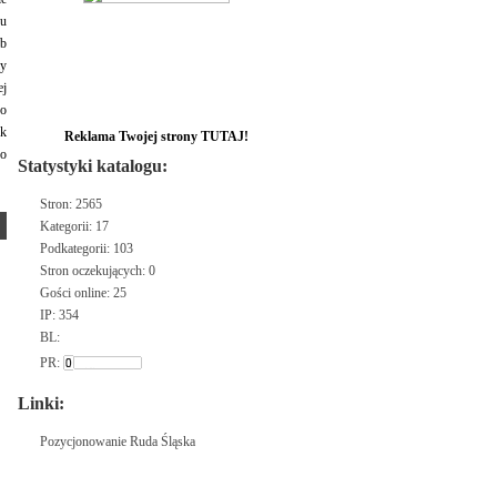
pu
eb
my
ej
 o
nk
Reklama Twojej strony TUTAJ!
bo
Statystyki katalogu:
Stron: 2565
Kategorii: 17
Podkategorii: 103
Stron oczekujących: 0
Gości online: 25
IP: 354
BL:
PR:
Linki:
Pozycjonowanie Ruda Śląska