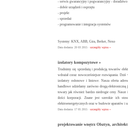
- serwis gwarancyjny i pogwarancyjny - doradztwo 
- dobór urządzeń i osprzętu
- projekt
- sprzedaż
- programowanie i integracja systemów
Systemy: KNX, ABB, Gira, Berker, Nexo
Data dodania: 20 03 2015 ·
szczegóły wpisu »
izolatory kompozytowe »
Trudnimy się sprzedażą i produkcją towarów elektro
wdrażał coraz nowocześniejsze rozwiązania. Dziś
izolatory osłonowe i liniowe. Nasza oferta adre
handlowe udzielamy zarówno drogą elektroniczną j
towary jak również bardzo niedrogie ceny. Nasze i
ilości korporacji. Znane jest szerokie ich st
elektroenergetycznych oraz w budowie aparatów i u
Data dodania: 17 05 2015 ·
szczegóły wpisu »
projektowanie wnętrz Olsztyn, architek