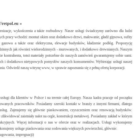
/retpol.eu »
rnizacje, wykończenia a także rozbudowy. Nasze usługi świadczymy zarówno dla ludzi
zych pracy wchodzi: montaż okien oraz dodatkowo drzwi, malowanie, gładź gipsowa, sufity
, gazowa a także oraz elektryczna, elewacje budynków, kładzenie podłóg. Propozycję
zinnych jak również wielorodzinnych - murowanych, i dodatkowo drewnianych. Naszym
ie kontrahenta, toteż materiały potrzebne do naszych zamówień gwarantujemy sobie sami.
ych i dodatkowo nietypowych pomysłów naszych konsumentów. Wybierając usługi naszej
nia. Odwiedź naszą witrynę www, w sprawie zapoznania się z pełną ofertą korporacji.
ugi dla klientów w Polsce i na terenie całej Europy. Nasza kadra pracuje od początku
ikowanych pracowników. Posiadamy szeroki kontakt w branży z innymi firmami, dlatego
ug. Zajmujemy się głównie piaskowaniem, czyszczeniem oraz renowacją budynków.
likwidować zaistniały nalot na cegle, konstrukcji metalowej. Posiadamy zakład w którym
kcyjnych. Więcej informacji o nas w ofercie oraz w realizacjach. Usługi wykonujemy
ykonujemy usługe piaskowania oraz sodowania większych powierzchni, głównie:
fugowania, impregnacji)