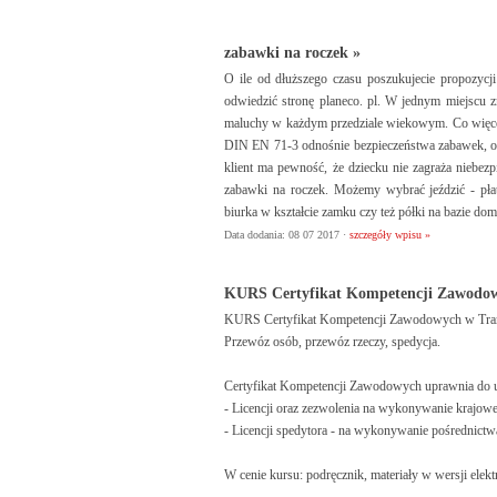
zabawki na roczek »
O ile od dłuższego czasu poszukujecie propozycji
odwiedzić stronę planeco. pl. W jednym miejscu z
maluchy w każdym przedziale wiekowym. Co więcej 
DIN EN 71-3 odnośnie bezpieczeństwa zabawek, ora
klient ma pewność, że dziecku nie zagraża niebe
zabawki na roczek. Możemy wybrać jeździć - pła
biurka w kształcie zamku czy też półki na bazie do
Data dodania: 08 07 2017 ·
szczegóły wpisu »
KURS Certyfikat Kompetencji Zawodow
KURS Certyfikat Kompetencji Zawodowych w Tra
Przewóz osób, przewóz rzeczy, spedycja.
Certyfikat Kompetencji Zawodowych uprawnia do u
- Licencji oraz zezwolenia na wykonywanie krajo
- Licencji spedytora - na wykonywanie pośrednict
W cenie kursu: podręcznik, materiały w wersji elek