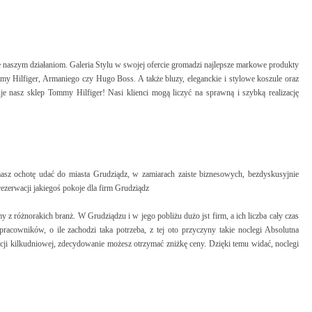
e naszym działaniom. Galeria Stylu w swojej ofercie gromadzi najlepsze markowe produkty
my Hilfiger, Armaniego czy Hugo Boss. A także bluzy, eleganckie i stylowe koszule oraz
je nasz sklep Tommy Hilfiger! Nasi klienci mogą liczyć na sprawną i szybką realizację
sz ochotę udać do miasta Grudziądz, w zamiarach zaiste biznesowych, bezdyskusyjnie
erwacji jakiegoś pokoje dla firm Grudziądz
z różnorakich branż. W Grudziądzu i w jego pobliżu dużo jst firm, a ich liczba cały czas
racowników, o ile zachodzi taka potrzeba, z tej oto przyczyny takie noclegi Absolutna
tacji kilkudniowej, zdecydowanie możesz otrzymać zniżkę ceny. Dzięki temu widać, noclegi