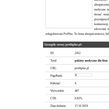
ubezpieczen
medyczne i
dostać moż
przystępnyc
konkurencji
zdrowotne i
usługobiorcom ProPlus. To firma ubezpieczeniowa, któr
Szczegóły strony profitplus.pl:
ID:
2452
Tytuł:
pakiety medyczne dla firm
URL:
profitplus.pl
PageRank:
Kliknięć:
4
Wyświetleń:
487
CTR:
0.82%
Data dodania:
15 10 2019