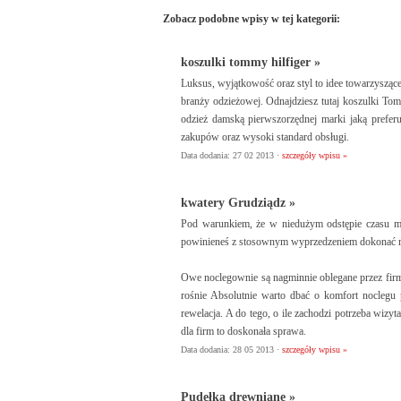
Zobacz podobne wpisy w tej kategorii:
koszulki tommy hilfiger »
Luksus, wyjątkowość oraz styl to idee towarzysząc
branży odzieżowej. Odnajdziesz tutaj koszulki Tom
odzież damską pierwszorzędnej marki jaką preferu
zakupów oraz wysoki standard obsługi.
Data dodania: 27 02 2013 ·
szczegóły wpisu »
kwatery Grudziądz »
Pod warunkiem, że w niedużym odstępie czasu ma
powinieneś z stosownym wyprzedzeniem dokonać rez
Owe noclegownie są nagminnie oblegane przez firmy 
rośnie Absolutnie warto dbać o komfort noclegu p
rewelacja. A do tego, o ile zachodzi potrzeba wizy
dla firm to doskonała sprawa.
Data dodania: 28 05 2013 ·
szczegóły wpisu »
Pudełka drewniane »