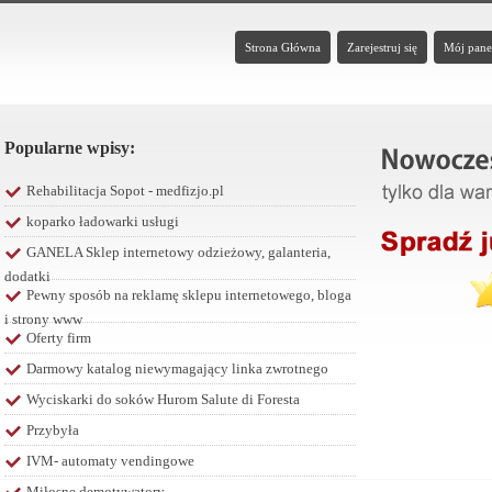
Strona Główna
Zarejestruj się
Mój pane
Popularne wpisy:
Rehabilitacja Sopot - medfizjo.pl
koparko ładowarki usługi
GANELA Sklep internetowy odzieżowy, galanteria,
dodatki
Pewny sposób na reklamę sklepu internetowego, bloga
i strony www
Oferty firm
Darmowy katalog niewymagający linka zwrotnego
Wyciskarki do soków Hurom Salute di Foresta
Przybyła
IVM- automaty vendingowe
Miłosne demotywatory