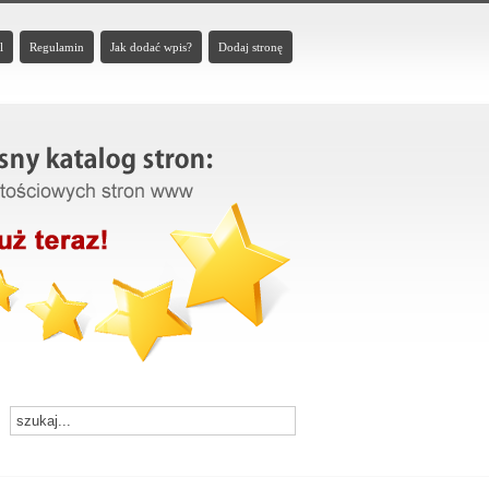
l
Regulamin
Jak dodać wpis?
Dodaj stronę