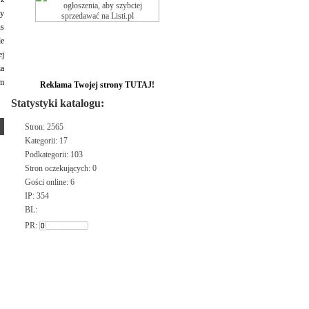
ty
us
le
ej
ia
im
Reklama Twojej strony TUTAJ!
Statystyki katalogu:
Stron: 2565
Kategorii: 17
Podkategorii: 103
Stron oczekujących: 0
Gości online: 6
IP: 354
BL:
PR: