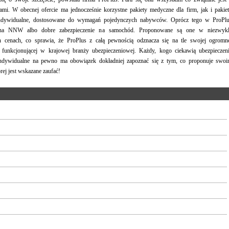
iami. W obecnej ofercie ma jednocześnie korzystne pakiety medyczne dla firm, jak i pakie
ndywidualne, dostosowane do wymagań pojedynczych nabywców. Oprócz tego w ProPl
na NNW albo dobre zabezpieczenie na samochód. Proponowane są one w niezwyk
h cenach, co sprawia, że ProPlus z całą pewnością odznacza się na tle swojej ogromn
, funkcjonującej w krajowej branży ubezpieczeniowej. Każdy, kogo ciekawią ubezpieczen
ndywidualne na pewno ma obowiązek dokładniej zapoznać się z tym, co proponuje swo
ej jest wskazane zaufać!