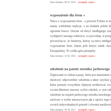
Data dodania: 08 01 2015 ·
szczegóły wpisu »
wyposażenie dla ferm »
Nieco o wyposażeniu ferm - a przecież Polska to k
mamy wieloletnie tradycje, a na dodatek polski k
ogromne brawa: chociaż od dosyć niedługiego czasu
wydajność naszego rolnictwa, co powoduje, iż przepa
pewnością to, że farmerzy, którzy są nieco intelig
wyposażenie ferm. Zatem jeśli któryś rolnik chc
Europejskiej. To wielka góra pieniędzy.
Data dodania: 13 02 2015 ·
szczegóły wpisu »
szkolenie na patent sternika jachtowego 
Żeglowanie to ciekawa pasja, która jest marzeniem
ukończyć odpowiednie szkolenia a także uzyskać 
która pomoże wszystkim chętnym zrealizować swoj
swoim klientom znaczny wybór szkoleń, w tym szkol
szkolenie na stopień jachtowego sternika morskieg
zarówno w trybie intensywnym jak a oprócz tego 
swoich indywidualnych potrzeb i również możliwo
Data dodania: 09 06 2017 ·
szczegóły wpisu »