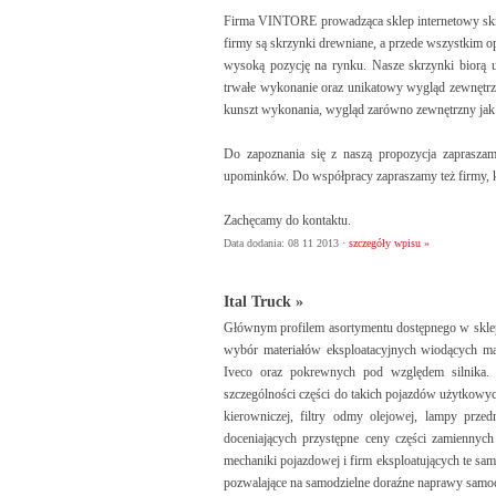
Firma VINTORE prowadząca sklep internetowy skr
firmy są skrzynki drewniane, a przede wszystkim 
wysoką pozycję na rynku. Nasze skrzynki biorą u
trwałe wykonanie oraz unikatowy wygląd zewnętrzn
kunszt wykonania, wygląd zarówno zewnętrzny jak
Do zapoznania się z naszą propozycja zapraszam
upominków. Do współpracy zapraszamy też firmy, kt
Zachęcamy do kontaktu.
Data dodania: 08 11 2013 ·
szczegóły wpisu »
Ital Truck »
Głównym profilem asortymentu dostępnego w sklepi
wybór materiałów eksploatacyjnych wiodących ma
Iveco oraz pokrewnych pod względem silnika. 
szczególności części do takich pojazdów użytkowych 
kierowniczej, filtry odmy olejowej, lampy przed
doceniających przystępne ceny części zamiennych 
mechaniki pojazdowej i firm eksploatujących te sa
pozwalające na samodzielne doraźne naprawy samoc