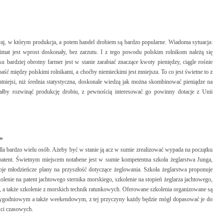
raj, w którym produkcja, a potem handel drobiem są bardzo popularne. Wiadoma sytuacja:
limat jest wprost doskonały, bez zarzutu. I z tego powodu polskim rolnikom należą się
 bardziej obrotny farmer jest w stanie zarabiać znaczące kwoty pieniędzy, ciągle rośnie
ść między polskimi rolnikami, a choćby niemieckimi jest mniejsza. To co jest świetne to z
entniejsi, niż średnia statystyczna, doskonale wiedzą jak można skombinować pieniądze na
iałby rozwinąć produkcję drobiu, z pewnością interesować go powinny dotacje z Unii
»
 dla bardzo wielu osób. Ażeby być w stanie ją acz w sumie zrealizować wypada na początku
patent. Świetnym miejscem notabene jest w sumie kompetentna szkoła żeglarstwa Junga,
e młodzieńcze plany na przyszłość dotyczące żeglowania. Szkoła żeglarstwa proponuje
enie na patent jachtowego sternika morskiego, szkolenie na stopień żeglarza jachtowego,
o, a także szkolenie z morskich technik ratunkowych. Oferowane szkolenia organizowane są
tygodniowym a także weekendowym, z tej przyczyny każdy będzie mógł dopasować je do
ści czasowych.