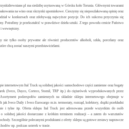
zynkidrewniane.pl ma siedzibę usytuowaną w Górsku koło Torunia. Głównymi towarami
opakowania na wino oraz skrzynki upominkowe. Cieszymy się nieposzlakowaną opinię oraz
dział w konkursach oraz zdobywają najwyższe pozycje. Do ich sukcesu przyczynia się
y. Potrafimy je przekształcić w prawdziwe dzieła sztuki. Z tego powodu cenicie Państwo
 i wewnętrzny.
y nie tylko osoby prywatne ale również producentów alkoholi, szkła, porcelany oraz
óre chcą zostać naszymi przedstawicielami.
e internetowym Ital Truck są solidnej jakości samochodowe części zamienne oraz bogaty
rek (Iveco, Dayco, Corteco, Stomil, TRP itp.) do ciężarówek wyprodukowanych przez
Asortyment podzespołów zamiennych na składzie sklepu internetowego obejmuje w
jak Iveco Daily i Iveco Eurocargo m.in. termostaty, rozrząd, kolektory, drążki przekładni
nie i tylne itp. Oferta sklepu Ital Truck jest adresowana przede wszystkim do osób
o solidnej jakości dostarczane z krótkim terminem realizacji – a zatem do warsztatów
mochody. Szczególnie polecanymi produktami z oferty sklepu są gotowe zestawy naprawcze
hodów np. podczas usterek w trasie.