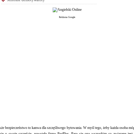
Reklama Google
kże bezpieczeństwo to kanwa dla szczęśliwego bytowania. W myśl tego, żeby każda osoba mó
 się o swoje szczęście, powstała firma ProPlus. Para się ona wszystkim co związane jest