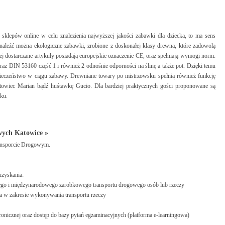
 sklepów online w celu znalezienia najwyższej jakości zabawki dla dziecka, to ma sens
naleźć można ekologiczne zabawki, zrobione z doskonałej klasy drewna, które zadowolą
dostarczane artykuły posiadają europejskie oznaczenie CE, oraz spełniają wymogi norm:
z DIN 53160 część 1 i również 2 odnośnie odporności na ślinę a także pot. Dzięki temu
zpieczeństwo w ciągu zabawy. Drewniane towary po mistrzowsku spełnią również funkcję
towiec Marian bądź huśtawkę Gucio. Dla bardziej praktycznych gości proponowane są
mku.
ych Katowice »
nsporcie Drogowym.
zyskania:
wego i międzynarodowego zarobkowego transportu drogowego osób lub rzeczy
wa w zakresie wykonywania transportu rzeczy
tronicznej oraz dostęp do bazy pytań egzaminacyjnych (platforma e-learningowa)