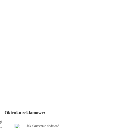
Okienko reklamowe:
gł
 z