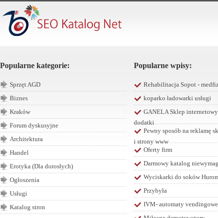
Popularne kategorie:
Popularne wpisy:
Sprzęt AGD
Rehabilitacja Sopot - medfiz
Biznes
koparko ładowarki usługi
Kraków
GANELA Sklep internetowy 
dodatki
Forum dyskusyjne
Pewny sposób na reklamę sk
Architektura
i strony www
Oferty firm
Handel
Darmowy katalog niewymaga
Erotyka (Dla dorosłych)
Wyciskarki do soków Hurom 
Ogłoszenia
Przybyła
Usługi
IVM- automaty vendingowe
Katalog stron
Miłosne demotywatory